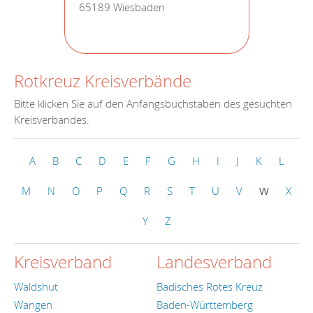
65189 Wiesbaden
Rotkreuz Kreisverbände
Bitte klicken Sie auf den Anfangsbuchstaben des gesuchten
Kreisverbandes.
A
B
C
D
E
F
G
H
I
J
K
L
M
N
O
P
Q
R
S
T
U
V
W
X
Y
Z
Kreisverband
Landesverband
Waldshut
Badisches Rotes Kreuz
Wangen
Baden-Württemberg