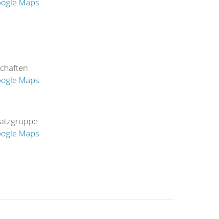
oogle Maps
chaften
oogle Maps
satzgruppe
oogle Maps