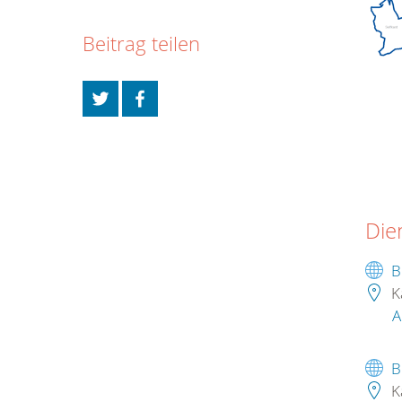
Beitrag teilen
Die
B
K
A
B
K