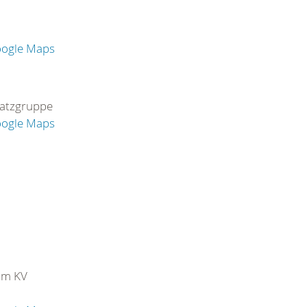
oogle Maps
satzgruppe
oogle Maps
im KV