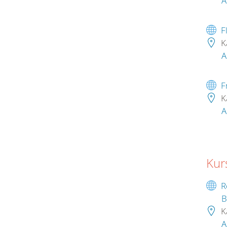
A
F
K
A
F
K
A
Kur
R
B
K
A