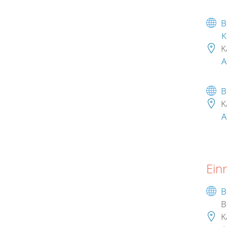
B
K
K
A
B
K
A
Ein
B
B
K