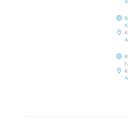
A
B
K
K
A
B
F
K
A