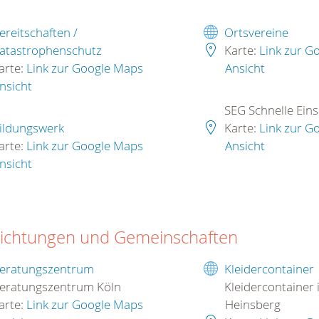
ereitschaften /
Ortsvereine
atastrophenschutz
Karte:
Link zur G
arte:
Link zur Google Maps
Ansicht
nsicht
SEG Schnelle Ein
ildungswerk
Karte:
Link zur G
arte:
Link zur Google Maps
Ansicht
nsicht
richtungen und Gemeinschaften
eratungszentrum
Kleidercontainer
eratungszentrum Köln
Kleidercontainer 
arte:
Link zur Google Maps
Heinsberg