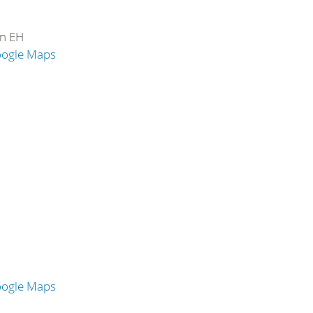
in EH
oogle Maps
oogle Maps