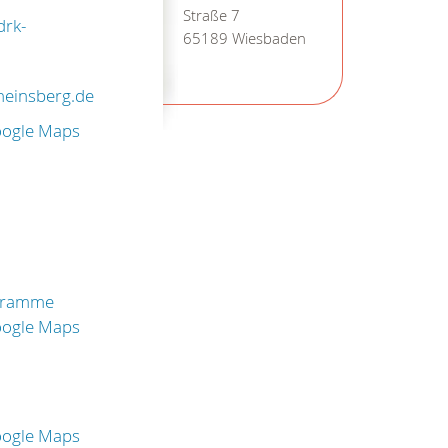
Straße 7
drk-
65189 Wiesbaden
heinsberg.de
oogle Maps
gramme
oogle Maps
oogle Maps