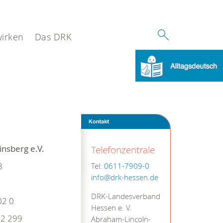
wirken
Das DRK
nsberg e.V.
Telefonzentrale
8
Tel:
0611-7909-0
info@drk-hessen.de
DRK-Landesverband
02 0
Hessen e. V.
2 299
Abraham-Lincoln-