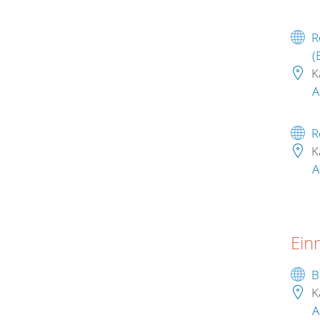
R
(
K
A
R
K
A
Ein
B
K
A