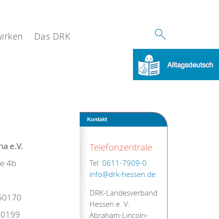
wirken
Das DRK
na e.V.
Telefonzentrale
ße 4b
Tel:
0611-7909-0
info@drk-hessen.de
DRK-Landesverband
60170
Hessen e. V.
60199
Abraham-Lincoln-