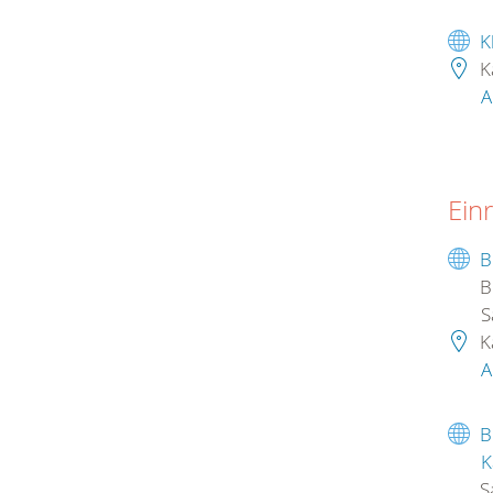
K
K
A
Ein
B
B
S
K
A
B
K
S