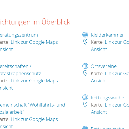
richtungen im Überblick
eratungszentrum
Kleiderkammer
arte:
Link zur Google Maps
Karte:
Link zur G
nsicht
Ansicht
ereitschaften /
Ortsvereine
atastrophenschutz
Karte:
Link zur G
arte:
Link zur Google Maps
Ansicht
nsicht
Rettungswache
emeinschaft "Wohlfahrts- und
Karte:
Link zur G
ozialarbeit"
Ansicht
arte:
Link zur Google Maps
nsicht
Rettungswache