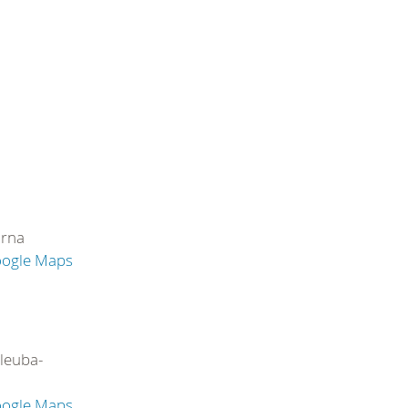
irna
oogle Maps
leuba-
oogle Maps