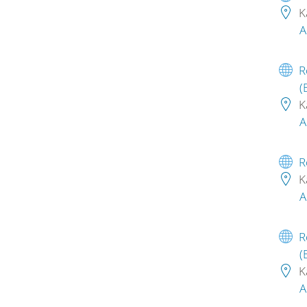
K
A
R
(
K
A
R
K
A
R
(
K
A