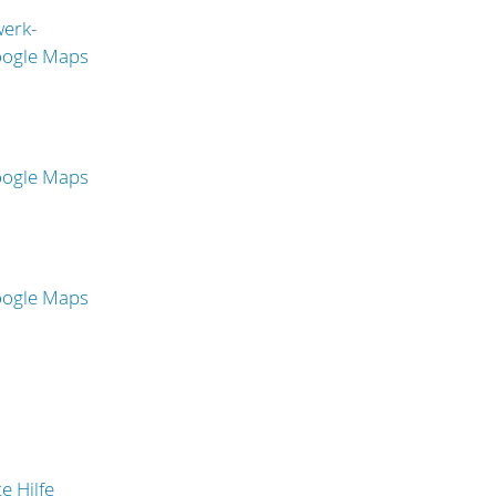
erk-
oogle Maps
oogle Maps
oogle Maps
e Hilfe