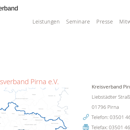
erband
Leistungen
Seminare
Presse
Mit
isverband Pirna e.V.
Kreisverband Pir
Liebstädter Stra
01796
Pirna
Telefon:
03501 4
Telefax:
03501 4