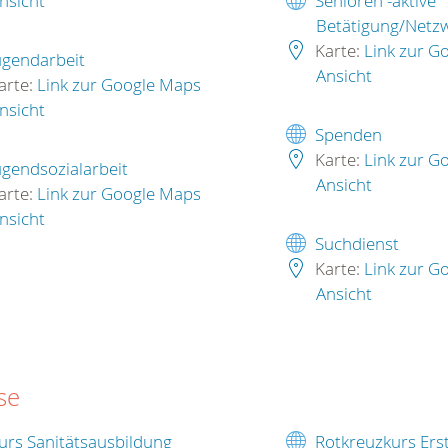
nsicht
Senioren -aktive
Betätigung/Netzw
Karte:
Link zur G
ugendarbeit
Ansicht
arte:
Link zur Google Maps
nsicht
Spenden
Karte:
Link zur G
ugendsozialarbeit
Ansicht
arte:
Link zur Google Maps
nsicht
Suchdienst
Karte:
Link zur G
Ansicht
se
urs Sanitätsausbildung
Rotkreuzkurs Erst