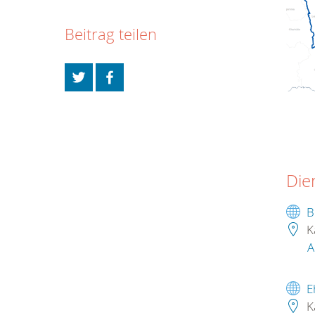
Beitrag teilen
Die
B
K
A
E
K