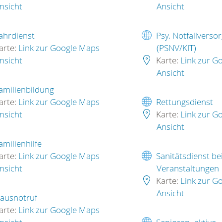
nsicht
Ansicht
ahrdienst
Psy. Notfallverso
arte:
Link zur Google Maps
(PSNV/KIT)
nsicht
Karte:
Link zur G
Ansicht
amilienbildung
arte:
Link zur Google Maps
Rettungsdienst
nsicht
Karte:
Link zur G
Ansicht
amilienhilfe
arte:
Link zur Google Maps
Sanitätsdienst be
nsicht
Veranstaltungen
Karte:
Link zur G
Ansicht
ausnotruf
arte:
Link zur Google Maps