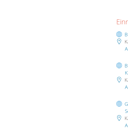
Ein
B
K
A
B
K
K
A
G
S
K
A