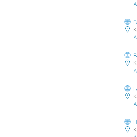
A
F
K
A
F
K
A
F
K
A
H
K