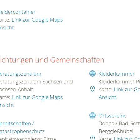
leidercontainer
arte:
Link zur Google Maps
nsicht
richtungen und Gemeinschaften
eratungszentrum
Kleiderkammer
eratungszentrum Sachsen und
Kleiderkammer P
achsen-Anhalt
Karte:
Link zur G
arte:
Link zur Google Maps
Ansicht
nsicht
Ortsvereine
ereitschaften /
Dohna / Bad Gott
atastrophenschutz
Berggießhübel
anitätswachdienst Pirna
Karte:
Link zur G