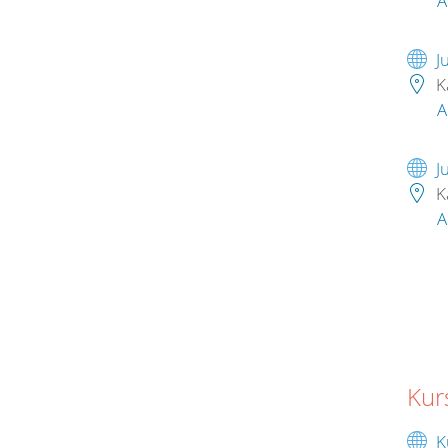
A
J
K
A
J
K
A
Kur
K