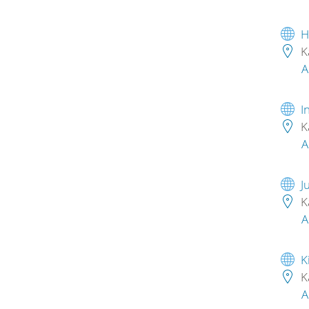
H
K
A
I
K
A
J
K
A
K
K
A