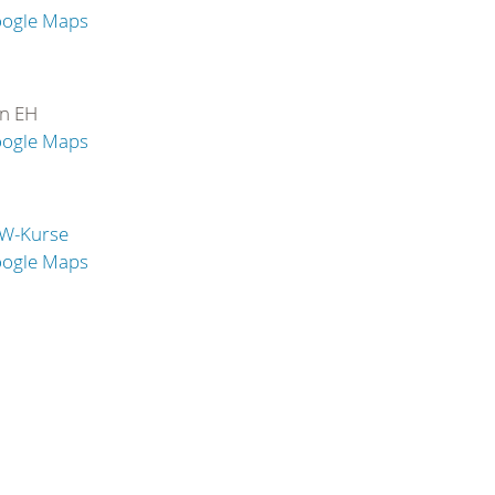
oogle Maps
in EH
oogle Maps
W-Kurse
oogle Maps