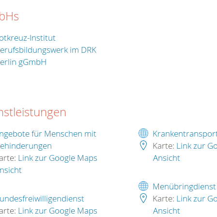
bHs
otkreuz-Institut
erufsbildungswerk im DRK
erlin gGmbH
nstleistungen
ngebote für Menschen mit
Krankentranspor
ehinderungen
Karte:
Link zur G
arte:
Link zur Google Maps
Ansicht
nsicht
Menübringdienst
undesfreiwilligendienst
Karte:
Link zur G
arte:
Link zur Google Maps
Ansicht