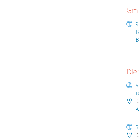
Gm
R
B
B
Die
A
B
K
A
B
K