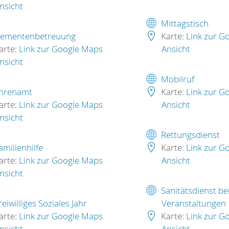
nsicht
Mittagstisch
ementenbetreuung
Karte:
Link zur G
arte:
Link zur Google Maps
Ansicht
nsicht
Mobilruf
hrenamt
Karte:
Link zur G
arte:
Link zur Google Maps
Ansicht
nsicht
Rettungsdienst
amilienhilfe
Karte:
Link zur G
arte:
Link zur Google Maps
Ansicht
nsicht
Sanitätsdienst be
reiwilliges Soziales Jahr
Veranstaltungen
arte:
Link zur Google Maps
Karte:
Link zur G
nsicht
Ansicht