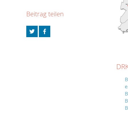
Beitrag teilen
DRK
B
e
B
B
B