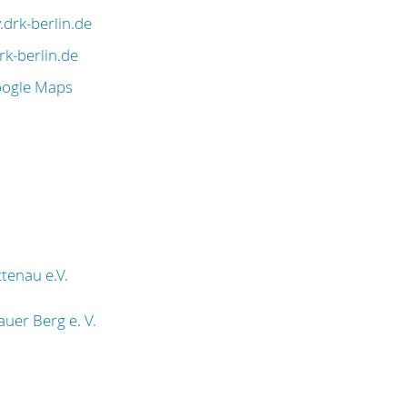
.drk-berlin.de
k-berlin.de
oogle Maps
tenau e.V.
uer Berg e. V.