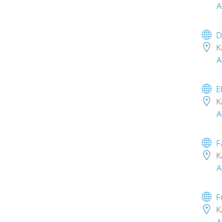
A
D
K
A
E
K
A
F
K
A
F
K
A