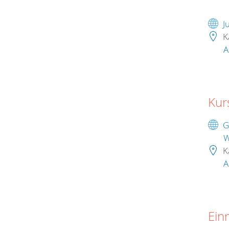
J
K
A
Kur
G
W
K
A
Ein