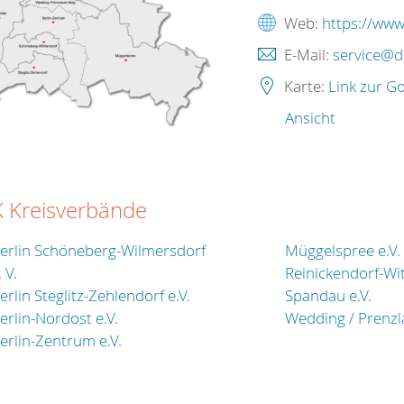
Web:
https://www
E-Mail:
service@dr
Karte:
Link zur G
Ansicht
 Kreisverbände
erlin Schöneberg-Wilmersdorf
Müggelspree e.V.
. V.
Reinickendorf-Wit
erlin Steglitz-Zehlendorf e.V.
Spandau e.V.
erlin-Nordost e.V.
Wedding / Prenzla
erlin-Zentrum e.V.