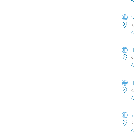
G
K
A
H
K
A
H
K
A
I
K
A