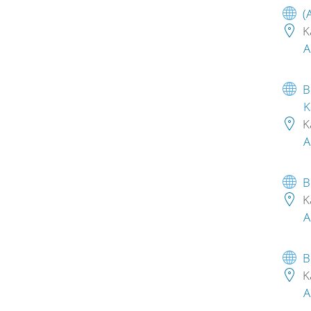
(
K
A
B
K
K
A
B
K
A
B
K
A