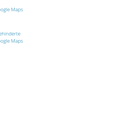
oogle Maps
ehinderte
oogle Maps