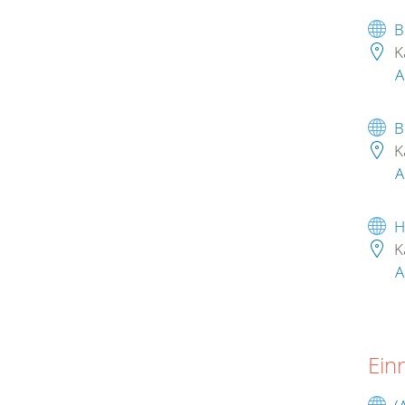
B
K
A
B
K
A
H
K
A
Ein