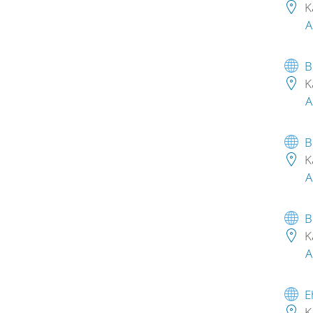
K
A
B
K
A
B
K
A
B
K
A
E
K