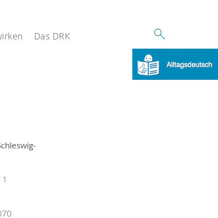
wirken
Das DRK
chleswig-
 1
070