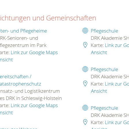
richtungen und Gemeinschaften
lten- und Pflegeheime
Pflegeschule
RK-Senioren- und
DRK Akademie S
flegezentrum im Park
Karte:
Link zur G
arte:
Link zur Google Maps
Ansicht
nsicht
Pflegeschule
ereitschaften /
DRK Akademie S
atastrophenschutz
Karte:
Link zur G
nsatz- und Logistikzentrum
Ansicht
es DRK in Schleswig-Holstein
arte:
Link zur Google Maps
Pflegeschule
nsicht
DRK Akademie S
Karte:
Link zur G