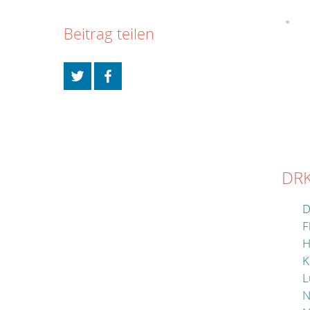
Beitrag teilen
DRK
D
F
H
K
L
N