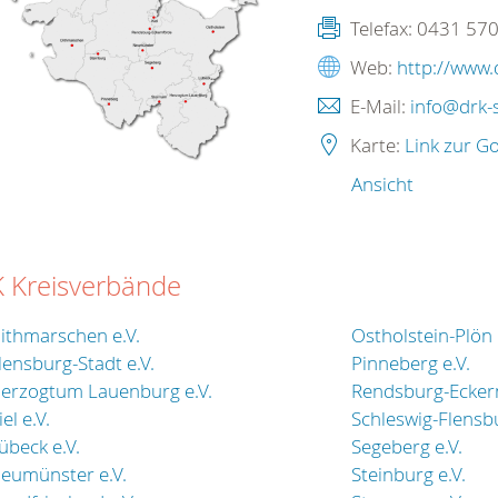
Telefax:
0431 57
Web:
http://www.
E-Mail:
info@drk-
Karte:
Link zur G
Ansicht
 Kreisverbände
ithmarschen e.V.
Ostholstein-Plön 
lensburg-Stadt e.V.
Pinneberg e.V.
erzogtum Lauenburg e.V.
Rendsburg-Eckern
iel e.V.
Schleswig-Flensbu
übeck e.V.
Segeberg e.V.
eumünster e.V.
Steinburg e.V.