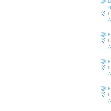
E
B
K
A
K
K
A
P
K
A
P
K
A