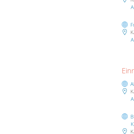
A
F
K
A
Ein
A
K
A
B
K
K