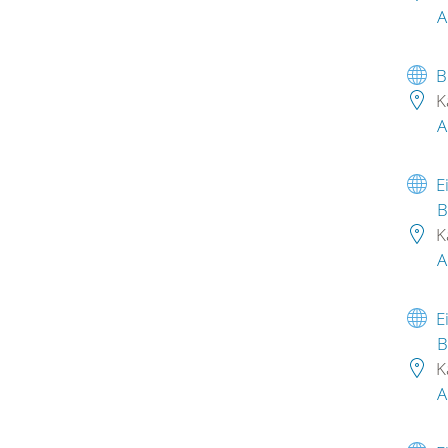
A
B
K
A
E
B
K
A
E
B
K
A