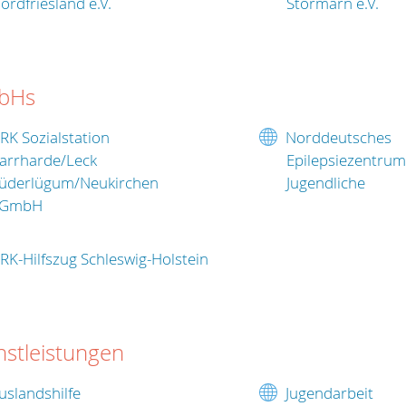
ordfriesland e.V.
Stormarn e.V.
bHs
RK Sozialstation
Norddeutsches
arrharde/Leck
Epilepsiezentrum
üderlügum/Neukirchen
Jugendliche
gGmbH
RK-Hilfszug Schleswig-Holstein
nstleistungen
uslandshilfe
Jugendarbeit