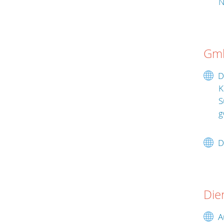
N
Gm
D
K
S
D
Die
A