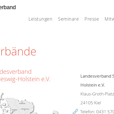
erband
Leistungen
Seminare
Presse
Mit
erbände
desverband
Landesverband S
leswig-Holstein e.V.
Holstein e.V.
Klaus-Groth-Platz
24105
Kiel
Telefon:
0431 57