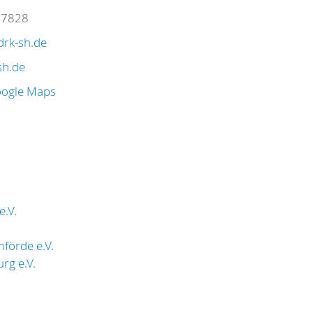
07828
drk-sh.de
sh.de
oogle Maps
e.V.
förde e.V.
rg e.V.