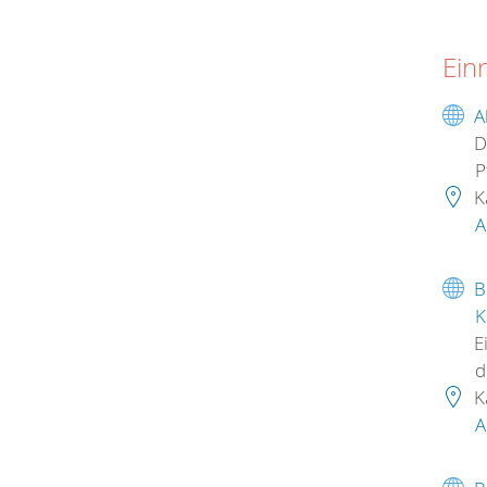
Ein
A
D
P
K
A
B
K
Ei
d
K
A