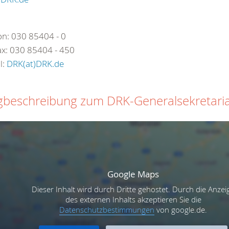
on: 030 85404 - 0
ax: 030 85404 - 450
l:
DRK(at)DRK.de
beschreibung zum DRK-Generalsekretari
Google Maps
Dieser Inhalt wird durch Dritte gehostet. Durch die Anzei
des externen Inhalts akzeptieren Sie die
Datenschutzbestimmungen
von google.de.