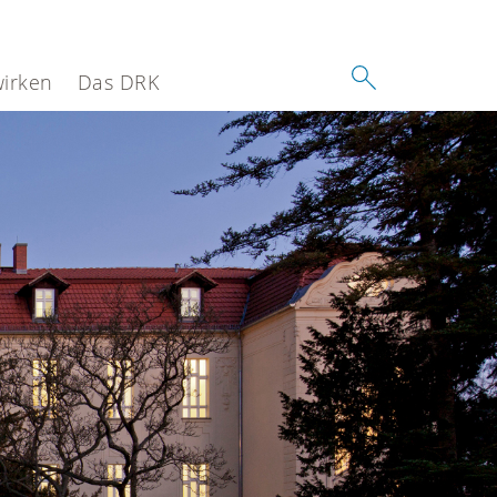
wirken
Das DRK