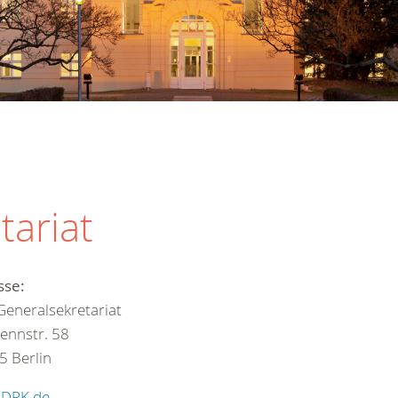
tariat
sse:
eneralsekretariat
ennstr. 58
5 Berlin
:
DRK.de