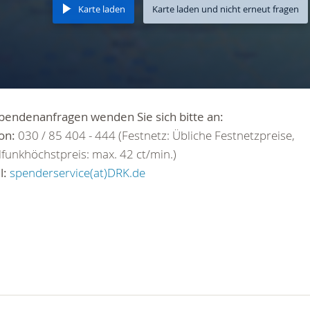
Karte laden
Karte laden und nicht erneut fragen
pendenanfragen wenden Sie sich bitte an:
on:
030 / 85 404 - 444 (Festnetz: Übliche Festnetzpreise,
funkhöchstpreis: max. 42 ct/min.)
l:
spenderservice(at)DRK.de