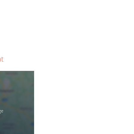
at
ge