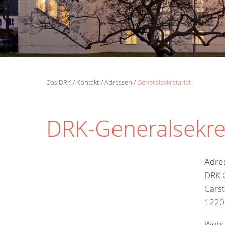
Das DRK
Kontakt
Adressen
Generalsekretariat
DRK-Generalsekre
Adre
DRK G
Carst
1220
Web