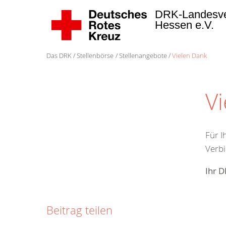
DRK-Landesv
Hessen e.V.
Das DRK
Stellenbörse
Stellenangebote
Vielen Dank
V
Für I
Verbi
Ihr 
Beitrag teilen