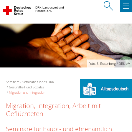
DRK-Landesverband
Hessen e.V.
Foto: S. Rosenberg / DRK e.V.
Seminare
Seminare für das DRK
Gesundheit und Soziales
Migration und Integration
Migration, Integration, Arbeit mit
Geflüchteten
Seminare für haupt- und ehrenamtlich