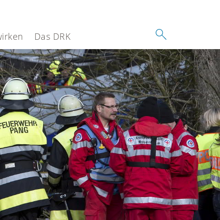
wirken
Das DRK