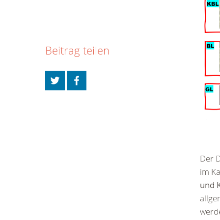
Beitrag teilen
Der D
im K
und K
allg
werd