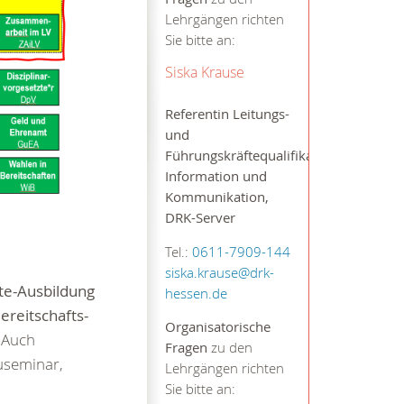
Lehrgängen richten
Sie bitte an:
Siska Krause
Referentin Leitungs-
und
Führungskräftequalifikation,
Information und
Kommunikation,
DRK-Server
Tel.:
0611-7909-144
siska.krause@drk-
te-Ausbildung
hessen.de
ereitschafts-
Organisatorische
. Auch
Fragen
zu den
useminar,
Lehrgängen richten
Sie bitte an: