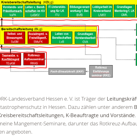
RK-Landesverband Hessen e. V. ist Träger der
Leitungskräf
atastrophenschutz in Hessen. Dazu zählen unter anderem
B
reisbereitschaftsleitungen, K-Beauftragte und Vorstände
emeine Mangement-Seminare, darunter das Rotkreuz-Aufba
en angeboten.