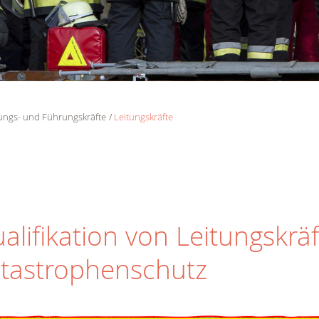
tungs- und Führungskräfte
Leitungskräfte
alifikation von Leitungskrä
tastrophenschutz