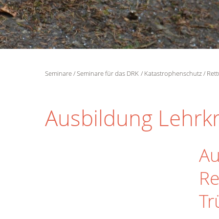
Seminare
Seminare für das DRK
Katastrophenschutz
Ret
Ausbildung Lehrk
Au
Re
Tr