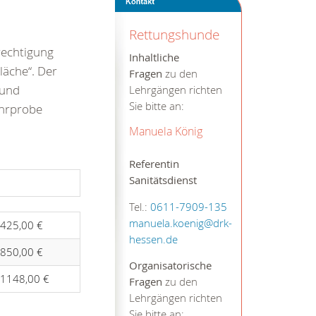
Rettungshunde
rechtigung
Inhaltliche
läche“. Der
Fragen
zu den
 und
Lehrgängen richten
Sie bitte an:
ehrprobe
Manuela König
Referentin
Sanitätsdienst
Tel.:
0611-7909-135
manuela.koenig@drk-
425,00 €
hessen.de
850,00 €
Organisatorische
1148,00 €
Fragen
zu den
Lehrgängen richten
Sie bitte an: