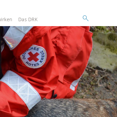
wirken
Das DRK