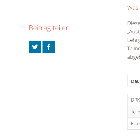
Was 
Diese
Beitrag teilen
„Ausb
Lehr
Teiln
abge
Dau
DRK-
Tei
Ext