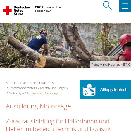
DRK-Landesverband
Hessen e.V.
Foto: Mirva Helenius / IFRK
Seminare
Seminare für das DRK
Katastrophenschutz
Technik und Logistik
Motorsäge
Ausbildung Motorsäge
Ausbildung Motorsäge
Zusatzausbildung für Helferinnen und
Helfer im Bereich Technik und Logistik