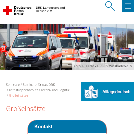
DRK-Landesverband
Hessen e.V.
Foto: F. Tietze / DRK-KV Wiesbaden e. V.
Seminare
Seminare für das DRK
Katastrophenschutz
Technik und Logistik
Großeinsätze
Großeinsätze