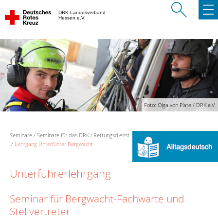
DRK-Landesverband
Hessen e.V.
Foto: Olga von Plate / DRK e.V.
Seminare
Seminare für das DRK
Rettungsdienst
Lehrgang Unterführer Bergwacht
Unterführerlehrgang
Seminar für Bergwacht-Fachwarte und
Stellvertreter