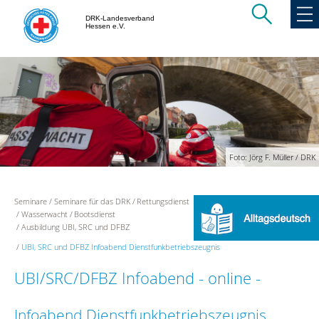
DRK-Landesverband
Hessen e.V.
Foto: Jörg F. Müller / DRK
Seminare
Seminare für das DRK
Rettungsdienst
Wasserwacht
Bootsdienst
Ausbildung UBI, SRC und DFBZ
UBI, SRC und DFBZ Infoabend Dienstfunkbetriebszeugnis
UBI/SRC/DFBZ Infoabend - online -
Infoabend Dienstfunkbetriebszeugnis