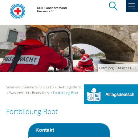
DRK-Landesverband
Hessen e.V.
Foto: Jörg F. Müller / DRK
Seminare
Seminare für das DRK
Rettungsdienst
Wasserwacht
Bootsdienst
Fortbildung Boot
Fortbildung Boot