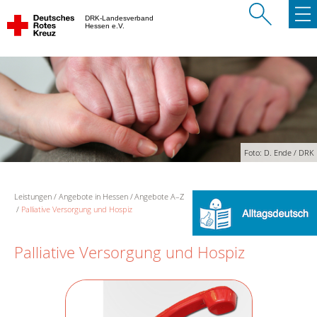
DRK-Landesverband
Hessen e.V.
Foto: D. Ende / DRK
Leistungen
Angebote in Hessen
Angebote A–Z
Palliative Versorgung und Hospiz
Palliative Versorgung und Hospiz