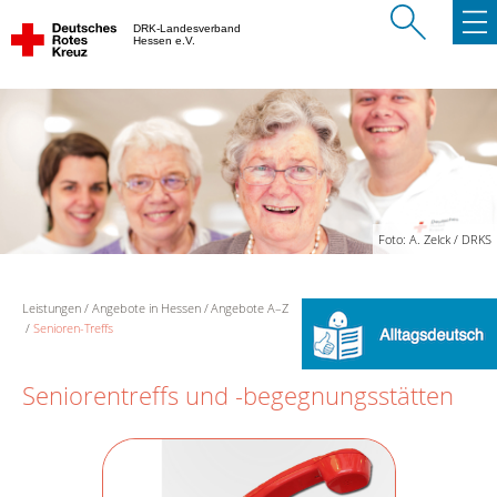
DRK-Landesverband
Hessen e.V.
Foto: A. Zelck / DRKS
Leistungen
Angebote in Hessen
Angebote A–Z
Senioren-Treffs
Seniorentreffs und -begegnungsstätten