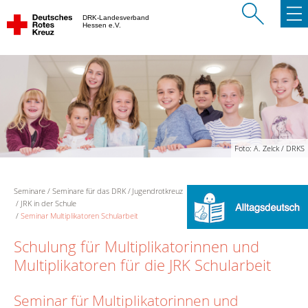
DRK-Landesverband
Hessen e.V.
Foto: A. Zelck / DRKS
Seminare
Seminare für das DRK
Jugendrotkreuz
JRK in der Schule
Seminar Multiplikatoren Schularbeit
Schulung für Multiplikatorinnen und
Multiplikatoren für die JRK Schularbeit
Seminar für Multiplikatorinnen und