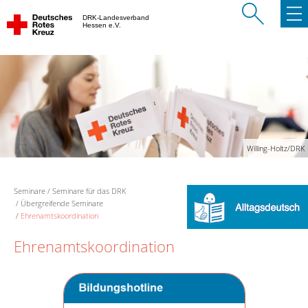
DRK-Landesverband
Hessen e.V.
Willing-Holtz/DRK
Seminare
Seminare für das DRK
Übergreifende Seminare
Ehrenamtskoordination
Ehrenamtskoordination