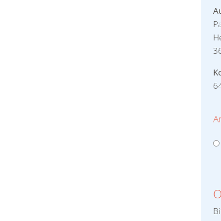
A
P
He
3
K
6
A
O
Bi