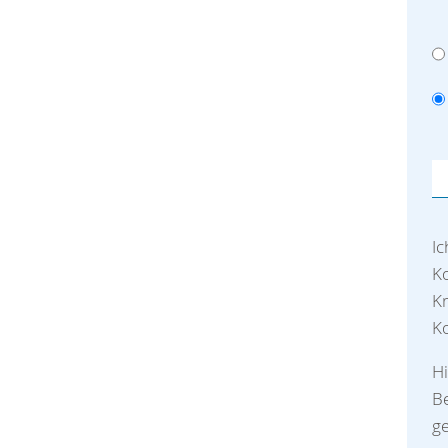
I
Ko
K
Ko
H
Be
ge