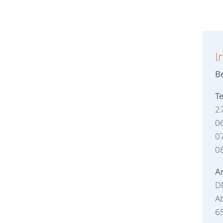
I
B
T
A
D
Ab
6