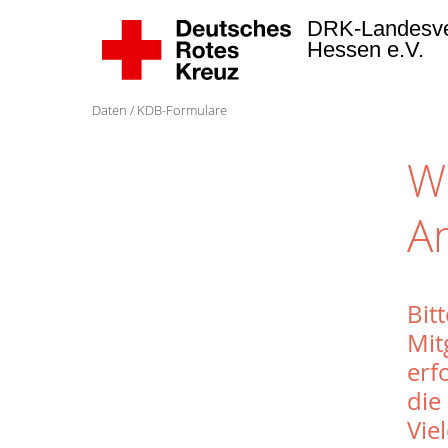
DRK-Landesv
Hessen e.V.
Daten
KDB-Formulare
W
A
Bit
Mit
erf
die
Vie