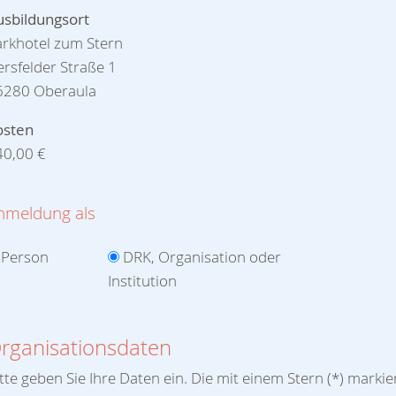
usbildungsort
arkhotel zum Stern
rsfelder Straße 1
6280 Oberaula
osten
40,00 €
nmeldung als
Person
DRK, Organisation oder
Institution
rganisationsdaten
tte geben Sie Ihre Daten ein. Die mit einem Stern (
*
) markie