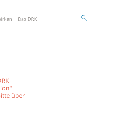
wirken
Das DRK
DRK-
tion"
itte über