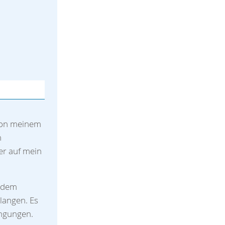
von meinem
n
er auf mein
t dem
langen. Es
ingungen.