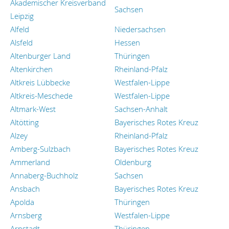
Akademischer Kreisverband
Sachsen
Leipzig
Alfeld
Niedersachsen
Alsfeld
Hessen
Altenburger Land
Thüringen
Altenkirchen
Rheinland-Pfalz
Altkreis Lübbecke
Westfalen-Lippe
Altkreis-Meschede
Westfalen-Lippe
Altmark-West
Sachsen-Anhalt
Altötting
Bayerisches Rotes Kreuz
Alzey
Rheinland-Pfalz
Amberg-Sulzbach
Bayerisches Rotes Kreuz
Ammerland
Oldenburg
Annaberg-Buchholz
Sachsen
Ansbach
Bayerisches Rotes Kreuz
Apolda
Thüringen
Arnsberg
Westfalen-Lippe
Arnstadt
Thüringen