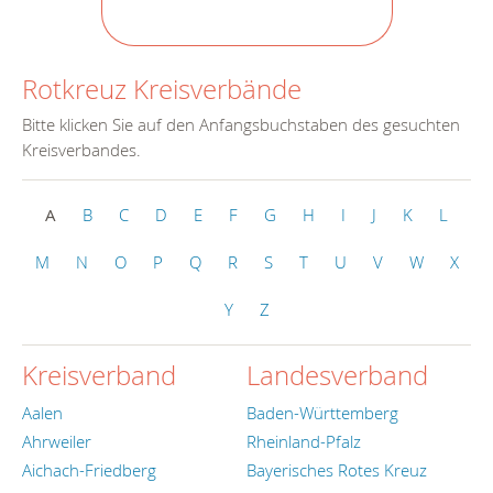
Rotkreuz Kreisverbände
Bitte klicken Sie auf den Anfangsbuchstaben des gesuchten
Kreisverbandes.
A
B
C
D
E
F
G
H
I
J
K
L
M
N
O
P
Q
R
S
T
U
V
W
X
Y
Z
Kreisverband
Landesverband
Aalen
Baden-Württemberg
Ahrweiler
Rheinland-Pfalz
Aichach-Friedberg
Bayerisches Rotes Kreuz