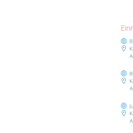
Ein
B
K
A
B
K
A
J
K
A