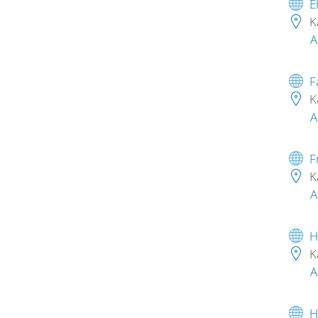
E
K
A
F
K
A
F
K
A
H
K
A
H