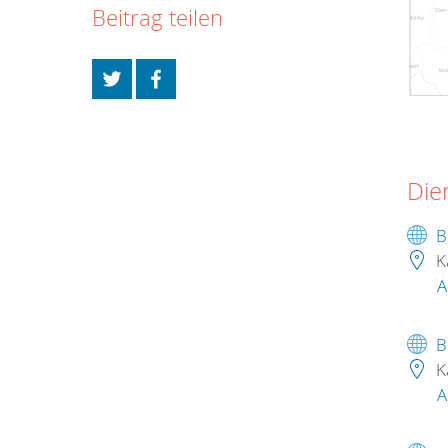
Beitrag teilen
Die
B
K
A
B
K
A