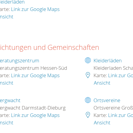
leiderläden
arte:
Link zur Google Maps
nsicht
richtungen und Gemeinschaften
eratungszentrum
Kleiderläden
eratungszentrum Hessen-Süd
Kleiderladen Sch
arte:
Link zur Google Maps
Karte:
Link zur G
nsicht
Ansicht
ergwacht
Ortsvereine
ergwacht Darmstadt-Dieburg
Ortsvereine Groß
arte:
Link zur Google Maps
Karte:
Link zur G
nsicht
Ansicht