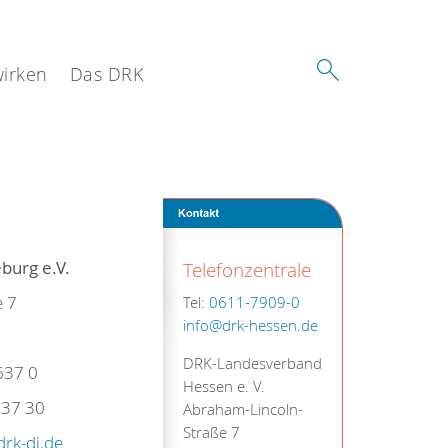
wirken
Das DRK
burg e.V.
Telefonzentrale
e 7
Tel:
0611-7909-0
info@drk-hessen.de
DRK-Landesverband
637 0
Hessen e. V.
37 30
Abraham-Lincoln-
Straße 7
drk-di.de