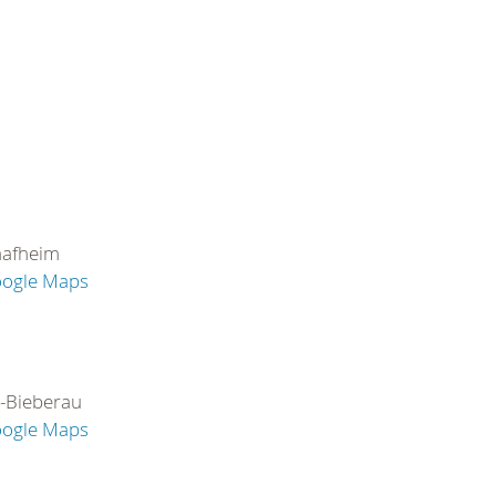
aafheim
oogle Maps
-Bieberau
oogle Maps