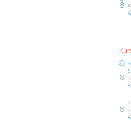
K
A
Kur
E
S
K
A
I
K
A