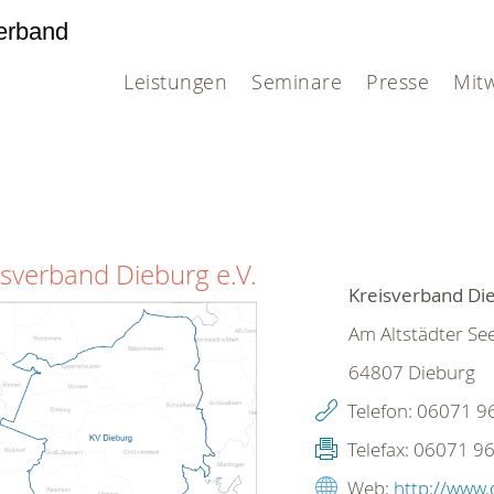
erband
Leistungen
Seminare
Presse
Mit
isverband Dieburg e.V.
Kreisverband Die
Am Altstädter Se
64807
Dieburg
Telefon:
06071 9
Telefax:
06071 96
Web:
http://www.