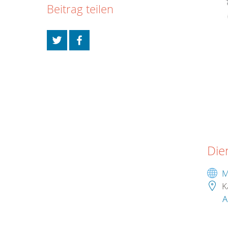
Beitrag teilen
Die
M
K
A