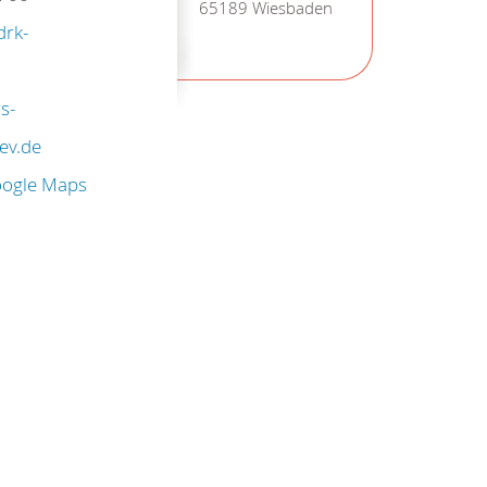
65189 Wiesbaden
drk-
s-
ev.de
oogle Maps