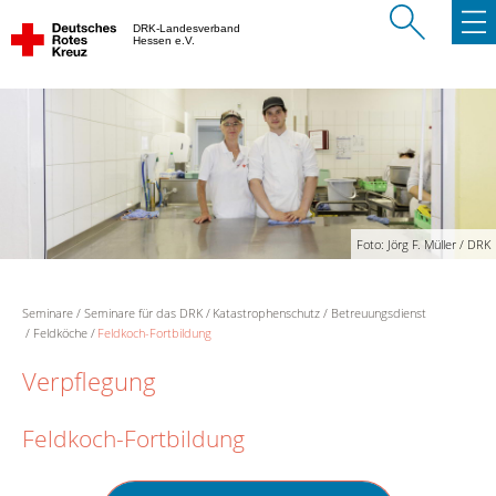
DRK-Landesverband
Hessen e.V.
Foto: Jörg F. Müller / DRK
Seminare
Seminare für das DRK
Katastrophenschutz
Betreuungsdienst
Feldköche
Feldkoch-Fortbildung
Verpflegung
Feldkoch-Fortbildung