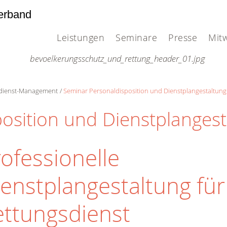
erband
Leistungen
Seminare
Presse
Mit
dienst-Management
Seminar Personaldisposition und Dienstplangestaltung
osition und Dienstplangest
ofessionelle
enstplangestaltung fü
ettungsdienst