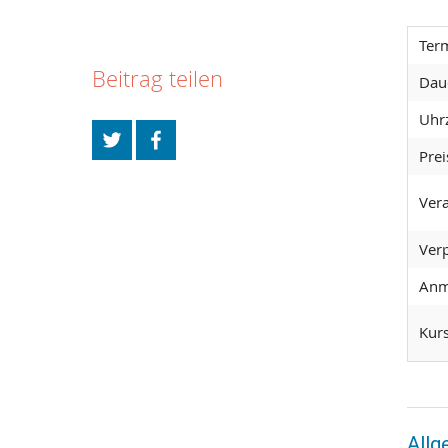
Ter
Beitrag teilen
Dau
Uhrz
Prei
Vera
Ver
Anm
Kurs
Allg