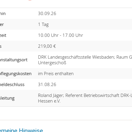
min
30.09.26
er
1 Tag
eit
10.00 Uhr - 17.00 Uhr
s
219,00 €
DRK Landesgeschäftsstelle Wiesbaden; Raum G
nstaltungsort
Untergeschoß
pflegungskosten
im Preis enthalten
eldeschluss
31.08.26
Roland Jäger; Referent Betriebswirtschaft DR
leitung
Hessen e.V.
emeine Hinweise