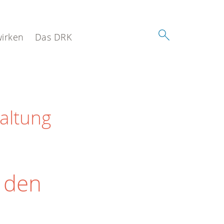
wirken
Das DRK
altung
r den