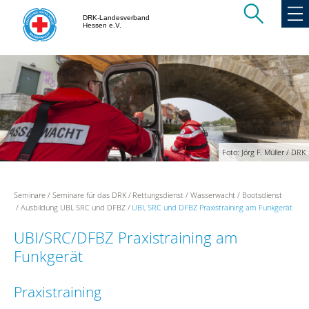
DRK-Landesverband
Hessen e.V.
Foto: Jörg F. Müller / DRK
Seminare
Seminare für das DRK
Rettungsdienst
Wasserwacht
Bootsdienst
Ausbildung UBI, SRC und DFBZ
UBI, SRC und DFBZ Praxistraining am Funkgerät
UBI/SRC/DFBZ Praxistraining am
Funkgerät
Praxistraining