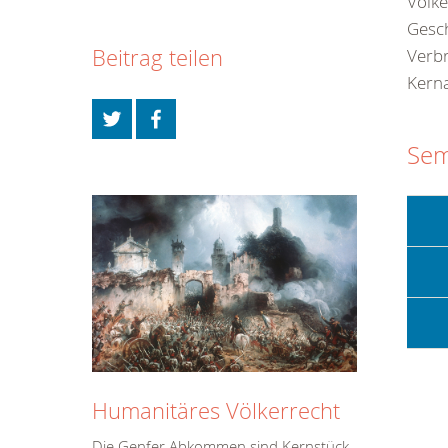
Völke
Gesch
Beitrag teilen
Verbr
Kerna
Sem
Humanitäres Völkerrecht
Die Genfer Abkommen sind Kernstück