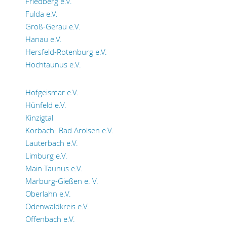
Friedberg e.V.
Fulda e.V.
Groß-Gerau e.V.
Hanau e.V.
Hersfeld-Rotenburg e.V.
Hochtaunus e.V.
Hofgeismar e.V.
Hünfeld e.V.
Kinzigtal
Korbach- Bad Arolsen e.V.
Lauterbach e.V.
Limburg e.V.
Main-Taunus e.V.
Marburg-Gießen e. V.
Oberlahn e.V.
Odenwaldkreis e.V.
Offenbach e.V.