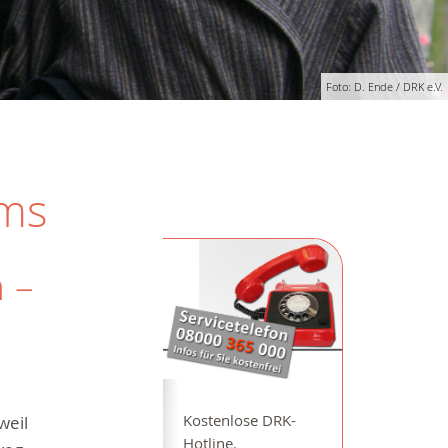
Foto: D. Ende / DRK e.V.
ams
 –
weil
Kostenlose DRK-
Hotline.