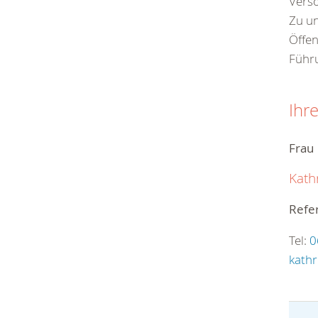
Verso
Zu un
Öffen
Führu
Ihr
Frau
Kath
Refer
Tel:
0
kath