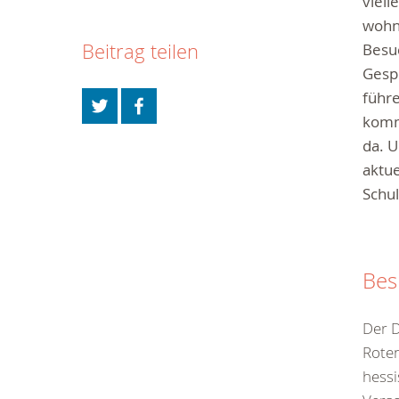
viell
wohnt
Beitrag teilen
Besu
Gesp
führ
komme
da. U
aktue
Schu
Bes
Der D
Roten
hessi