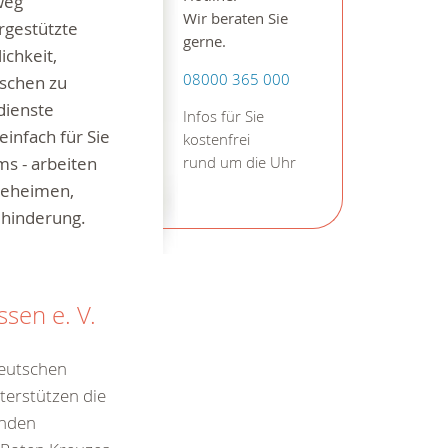
weg
Wir beraten Sie
rgestützte
gerne.
ichkeit,
08000 365 000
schen zu
dienste
Infos für Sie
infach für Sie
kostenfrei
s - arbeiten
rund um die Uhr
egeheimen,
ehinderung.
sen e. V.
Deutschen
terstützen die
enden