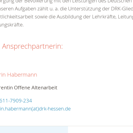
rgung der Bevölkerung mit den Leistungen des Deutschen 
seren Aufgaben zählt u. a. die Unterstützung der DRK-Glie
tlichkeitsarbeit sowie die Ausbildung der Lehrkräfte, Leitu
ngskräfte.
e Ansprechpartnerin:
rin Habermann
entin Offene Altenarbeit
611-7909-234
rin.habermann(at)drk-hessen.de