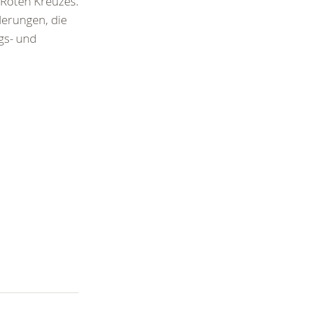
Roten Kreuzes.
derungen, die
ngs- und