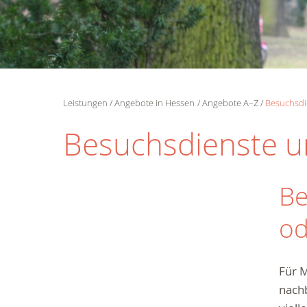
Leistungen
Angebote in Hessen
Angebote A–Z
Besuchsdi
Besuchsdienste 
Be
od
Für M
nachb