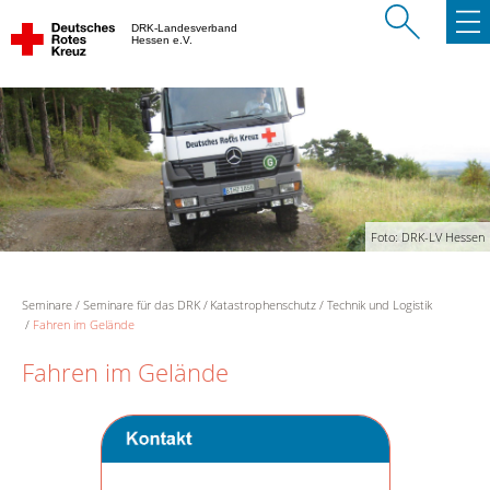
DRK-Landesverband
Hessen e.V.
Foto: DRK-LV Hessen
Seminare
Seminare für das DRK
Katastrophenschutz
Technik und Logistik
Fahren im Gelände
Fahren im Gelände