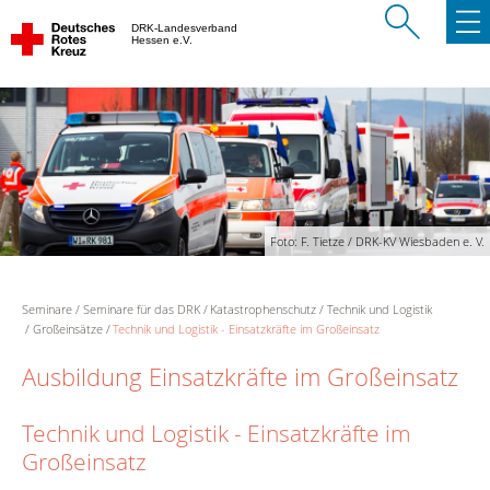
DRK-Landesverband
Hessen e.V.
Foto: F. Tietze / DRK-KV Wiesbaden e. V.
Seminare
Seminare für das DRK
Katastrophenschutz
Technik und Logistik
Großeinsätze
Technik und Logistik - Einsatzkräfte im Großeinsatz
Ausbildung Einsatzkräfte im Großeinsatz
Technik und Logistik - Einsatzkräfte im
Großeinsatz