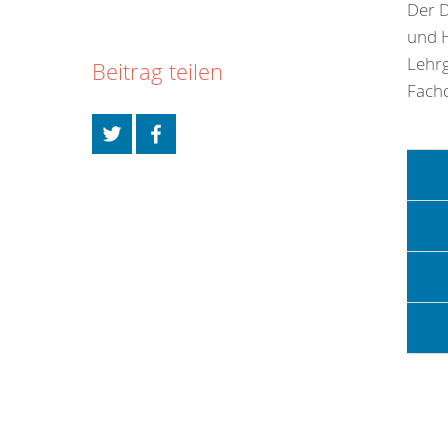
Der D
und H
Lehr
Beitrag teilen
Fachd