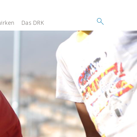
wirken
Das DRK