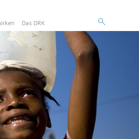
wirken
Das DRK