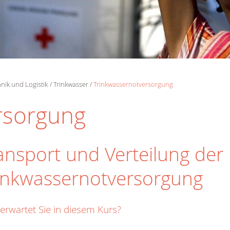
nik und Logistik
Trinkwasser
Trinkwassernotversorgung
rsorgung
ansport und Verteilung der
inkwassernotversorgung
erwartet Sie in diesem Kurs?