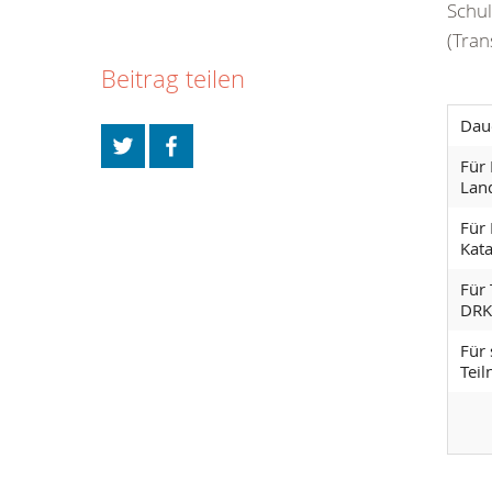
Schul
(Tran
Beitrag teilen
Dau
Für 
Lan
Für 
Kat
Für
DRK
Für 
Tei