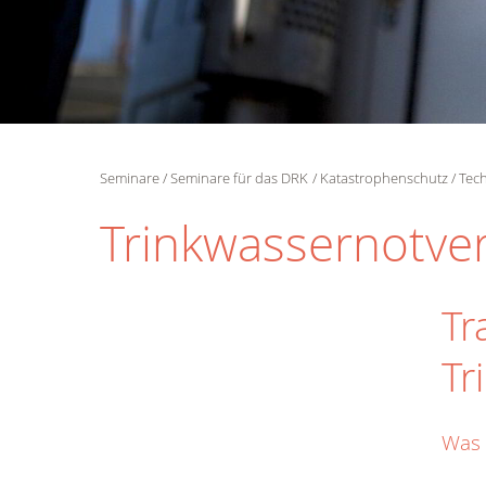
Seminare
Seminare für das DRK
Katastrophenschutz
Tech
Trinkwassernotve
Tr
Tr
Was 