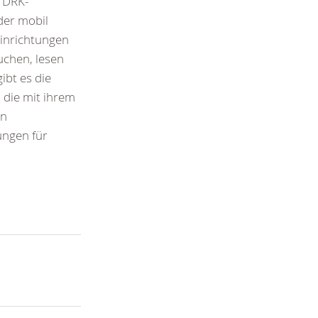
s DRK-
der mobil
inrichtungen
uchen, lesen
ibt es die
 die mit ihrem
en
ungen für